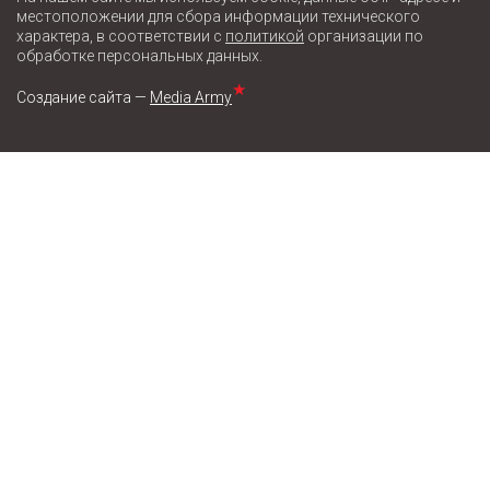
местоположении для сбора информации технического
характера, в соответствии с
политикой
организации по
обработке персональных данных.
★
Создание сайта —
Media Army