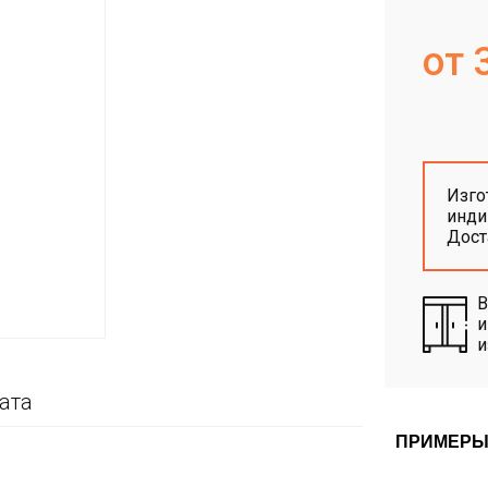
от 
Изго
инди
Дос
В
и
и
ата
ПРИМЕРЫ