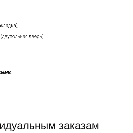
акладка);
(двупольная дверь);
ными.
видуальным заказам