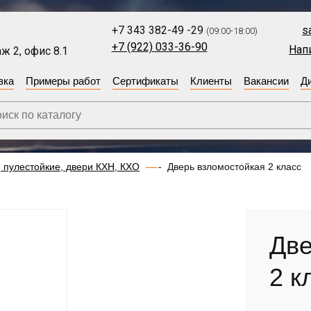
+7 343 382-49 -29
s
(09:00-18:00)
+7 (922) 033-36-90
Нап
ж 2, офис 8.1
вка
Примеры работ
Сертификаты
Клиенты
Вакансии
Д
 пулестойкие, двери КХН, КХО
Дверь взломостойкая 2 класс
Две
2 к