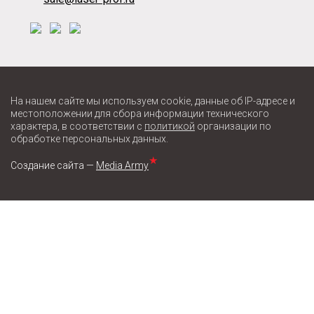
На нашем сайте мы используем cookie, данные об IP-адресе и
местоположении для сбора информации технического
характера, в соответствии с
политикой
организации по
обработке персональных данных.
★
Создание сайта —
Media Army