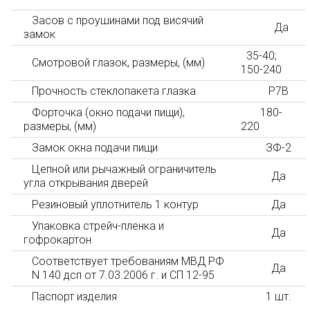
Засов с проушинами под висячий
Да
замок
35-40;
Смотровой глазок, размеры, (мм)
150-240
Прочность стеклопакета глазка
Р7В
Форточка (окно подачи пищи),
180-
размеры, (мм)
220
Замок окна подачи пищи
ЗФ-2
Цепной или рычажный ограничитель
Да
угла открывания дверей
Резиновый уплотнитель 1 контур
Да
Упаковка стрейч-пленка и
Да
гофрокартон
Соответствует требованиям МВД РФ
Да
N 140 дсп от 7.03.2006 г. и СП 12-95
Паспорт изделия
1 шт.