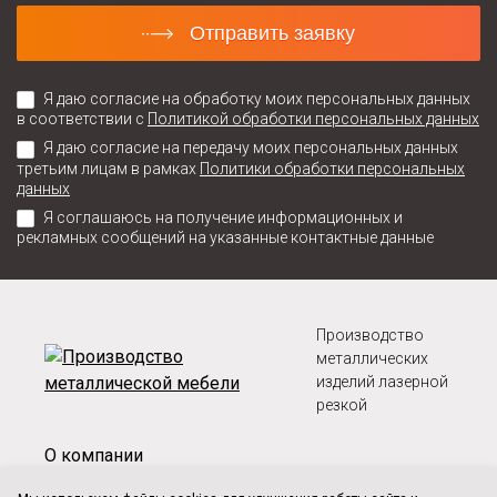
Отправить заявку
Я даю согласие на обработку моих персональных данных
в соответствии с
Политикой обработки персональных данных
Я даю согласие на передачу моих персональных данных
третьим лицам в рамках
Политики обработки персональных
данных
Я соглашаюсь на получение информационных и
рекламных сообщений на указанные контактные данные
Производство
металлических
изделий лазерной
резкой
О компании
Оплата и доставка