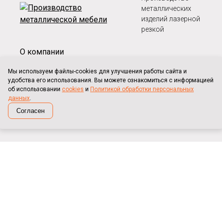
металлических
изделий лазерной
резкой
О компании
Оплата и доставка
Мы используем файлы-cookies для улучшения работы сайта и
удобства его использования. Вы можете ознакомиться с информацией
Клиенты
об использовании
cookies
и
Политикой обработки персональных
данных
.
Карта сайта
Согласен
Противопожарные двери
Противопожарные ворота
Двери металлические/технические
Ворота металлические
Взломостойкие, бронированные двери