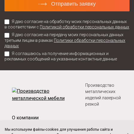
Отправить заявку
Я даю согласие на обработку моих персональных данных
в соответствии с
Политикой обработки персональных данных
Я даю согласие на передачу моих персональных данных
третьим лицам в рамках
Политики обработки персональных
данных
Я соглашаюсь на получение информационных и
рекламных сообщений на указанные контактные данные
Производство
металлических
изделий лазерной
резкой
О компании
Оплата и доставка
Мы используем файлы-cookies для улучшения работы сайта и