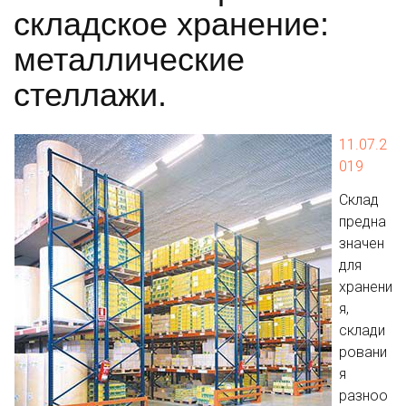
складское хранение:
металлические
стеллажи.
11.07.2
019
Склад
предна
значен
для
хранени
я,
склади
ровани
я
разноо