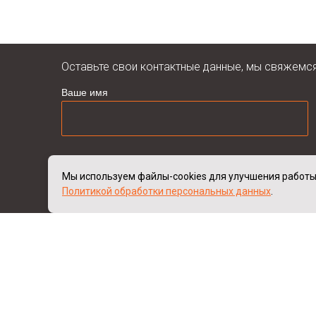
Оставьте свои контактные данные, мы свяжемс
Ваше имя
Я даю согласие на обработку моих персональных
Мы используем файлы-cookies для улучшения работы
Я даю согласие на передачу моих персональных д
Политикой обработки персональных данных
.
Я соглашаюсь на получение информационных и р
Производство
металлических
изделий
лазерной