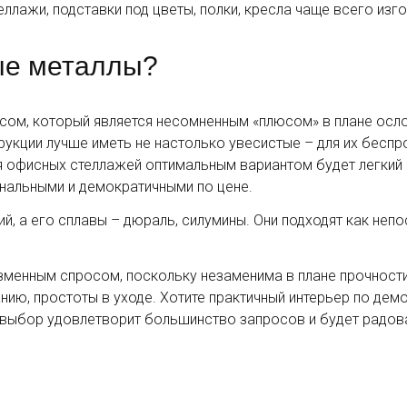
ллажи, подставки под цветы, полки, кресла чаще всего изг
ые металлы?
сом, который является несомненным «плюсом» в плане осло
рукции лучше иметь не настолько увесистые – для их беспр
я офисных стеллажей оптимальным вариантом будет легкий 
нальными и демократичными по цене.
, а его сплавы – дюраль, силумины. Они подходят как непо
изменным спросом, поскольку незаменима в плане прочности
нию, простоты в уходе. Хотите практичный интерьер по дем
 выбор удовлетворит большинство запросов и будет радов