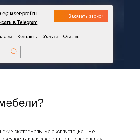
ale@laser-prof.ru
Заказать звонок
исать в Telegram
илеры
Контакты
Услуги
Отзывы
 мебели?
 некие экстремальные эксплуатационные
лговечность, индифферентность к перепадам