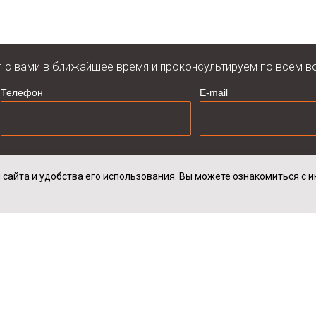
я с вами в ближайшее время и проконсультируем по всем в
Телефон
E-mail
 данных в соответствии с
Политикой обработки персональных дан
 сайта и удобства его использования. Вы можете ознакомиться с
анных третьим лицам в рамках
Политики обработки персональных
екламных сообщений на указанные контактные данные
Противопожарные двери