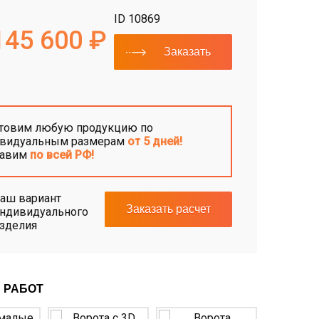
ID 10869
145 600 ₽
Заказать
товим любую продукцию по
видуальным размерам
от 5 дней!
тавим
по всей РФ!
аш вариант
Заказать расчет
ндивидуального
зделия
 РАБОТ