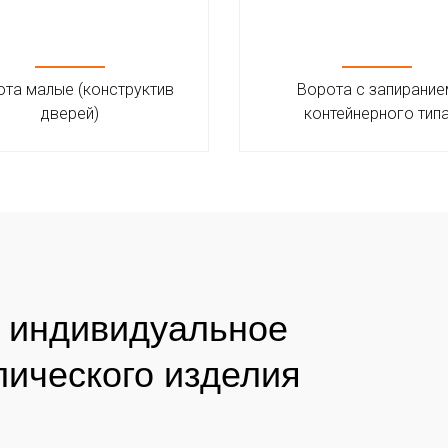
та малые (конструктив
Ворота с запирани
дверей)
контейнерного тип
а индивидуальное
лического изделия