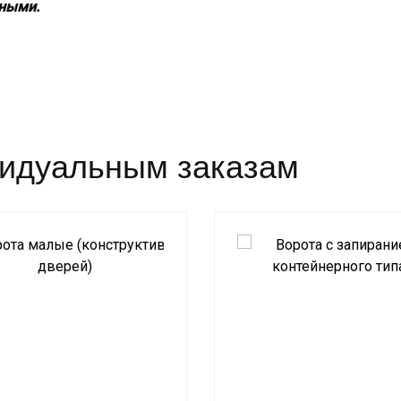
вными.
видуальным заказам