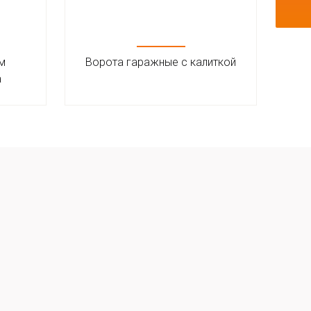
ем
Ворота гаражные с калиткой
В
а