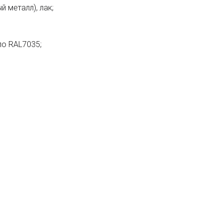
 металл), лак;
по RAL7035;