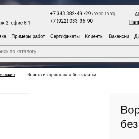
+7 343 382-49 -29
s
(09:00-18:00)
+7 (922) 033-36-90
Нап
ж 2, офис 8.1
вка
Примеры работ
Сертификаты
Клиенты
Вакансии
Д
ические
Ворота из профлиста без калитки
Вор
без