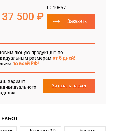
ID 10867
137 500 ₽
Заказать
товим любую продукцию по
видуальным размерам
от 5 дней!
тавим
по всей РФ!
аш вариант
Заказать расчет
ндивидуального
зделия
 РАБОТ