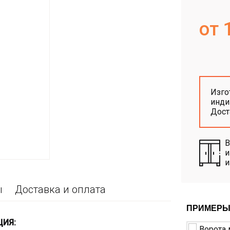
от 
Изго
инди
Дос
В
и
и
ы
Доставка и оплата
ПРИМЕРЫ
ЦИЯ: