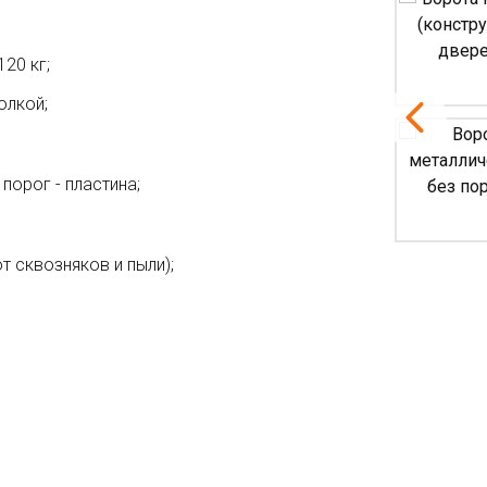
20 кг;
олкой;
порог - пластина;
т сквозняков и пыли);