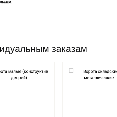
вными.
видуальным заказам