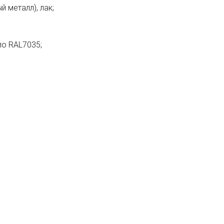
 металл), лак;
по RAL7035;