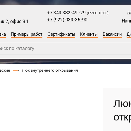
+7 343 382-49 -29
s
(09:00-18:00)
+7 (922) 033-36-90
Нап
ж 2, офис 8.1
вка
Примеры работ
Сертификаты
Клиенты
Вакансии
Д
еские
Люк внутреннего открывания
Люк
отк