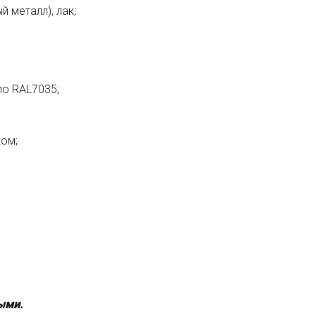
 металл), лак;
по RAL7035;
ком;
ыми.