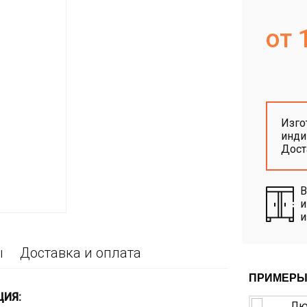
от 
Изго
инди
Дос
В
и
и
ы
Доставка и оплата
ПРИМЕРЫ
ЦИЯ: