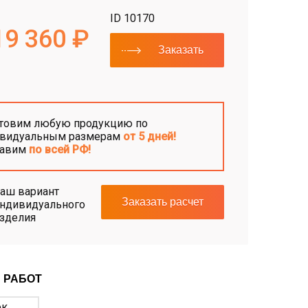
ID 10170
19 360 ₽
Заказать
товим любую продукцию по
видуальным размерам
от 5 дней!
тавим
по всей РФ!
аш вариант
Заказать расчет
ндивидуального
зделия
 РАБОТ